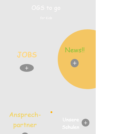
OGS
to go
for Kids
News!!
JOBS
+
+
Ansprech-
Unsere
+
partner
Schulen