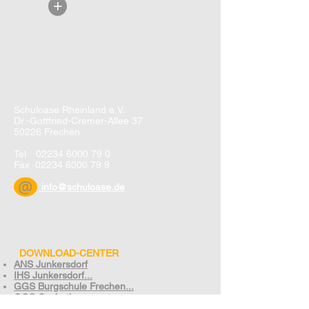
+
Schuloase Rheinland e.V.
Dr.-Gottfried-Cremer-Allee 37
50226 Frechen
Tel
02234 6000 79 0
Fax
02234 6000 79 9
@
info@schuloase.de
DOWNLOAD-CENTER
ANS Junkersdorf
IHS Junkersdorf...
GGS Burgschule Frechen...
GGS Grefrath...
GGS Johannes Schule Königsdorf...