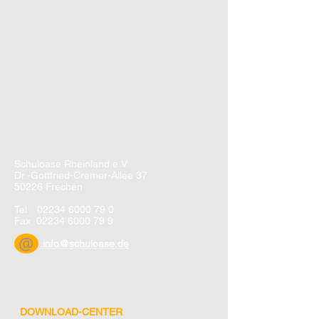
Schuloase Rheinland e.V.
Dr.-Gottfried-Cremer-Allee 37
50226 Frechen
Tel
02234 6000 79 0
Fax
02234 6000 79 9
@
info@schuloase.de
DOWNLOAD-CENTER