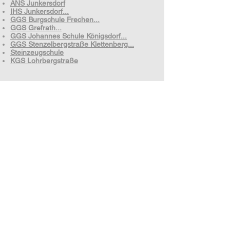
ANS Junkersdorf
IHS Junkersdorf...
GGS Burgschule Frechen...
GGS Grefrath...
GGS Johannes Schule Königsdorf...
GGS Stenzelbergstraße Klettenberg...
Steinzeugschule
KGS Lohrbergstraße