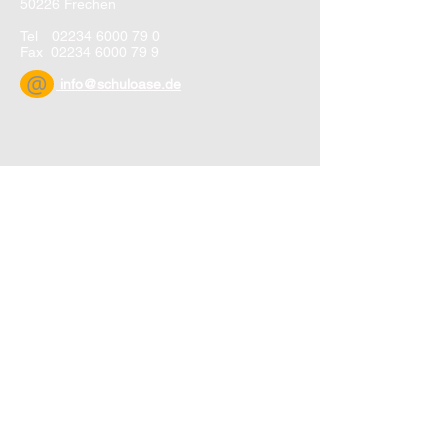
50226 Frechen
Tel
02234 6000 79 0
Fax
02234 6000 79 9
@
info@schuloase.de
DOWNLOAD-CENTER
ANS Junkersdorf
IHS Junkersdorf...
GGS Burgschule Frechen...
GGS Grefrath...
GGS Johannes Schule Königsdorf...
GGS Stenzelbergstraße Klettenberg...
Steinzeugschule
KGS Lohrbergstraße