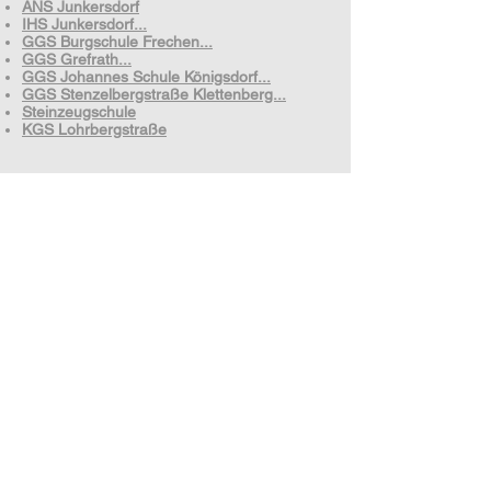
ANS Junkersdorf
IHS Junkersdorf...
GGS Burgschule Frechen...
GGS Grefrath...
GGS Johannes Schule Königsdorf...
GGS Stenzelbergstraße Klettenberg...
Steinzeugschule
KGS Lohrbergstraße