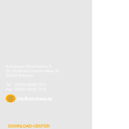
Schuloase Rheinland e.V.
Dr.-Gottfried-Cremer-Allee 37
50226 Frechen
Tel
02234 6000 79 0
Fax
02234 6000 79 9
@
info@schuloase.de
DOWNLOAD-CENTER